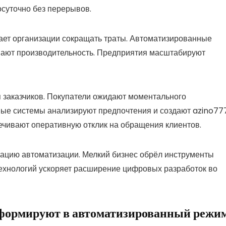
суточно без перерывов.
ет организации сокращать траты. Автоматизированные
ают производительность. Предприятия масштабируют
заказчиков. Покупатели ожидают моментального
ные системы анализируют предпочтения и создают azino77
чивают оперативную отклик на обращения клиентов.
рацию автоматизации. Мелкий бизнес обрёл инструменты
технологий ускоряет расширение цифровых разработок во
сформируют в автоматизированный режи